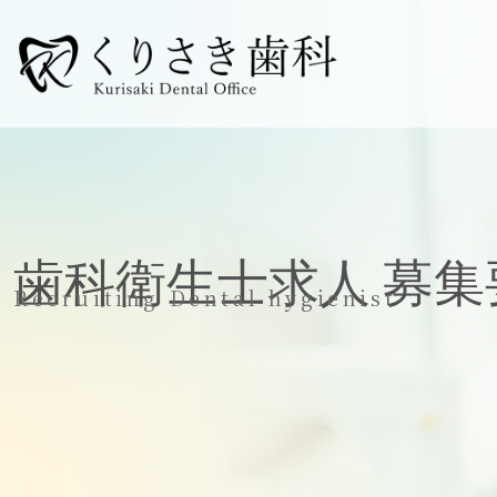
歯科衛生士求人 募集
Recruiting Dental hygienist