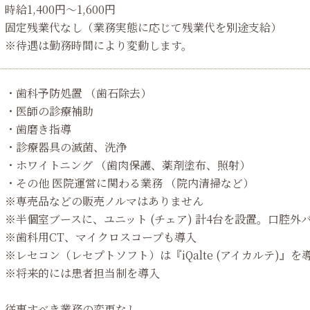
時給1,400円～1,600円
固定残業代なし（業務実態に応じて残業代を別途支給）
※待遇は勤務時間により変動します。
・歯科予防処置 （歯石除去）
・医師の診療補助
・歯磨き指導
・診療器具の滅菌、洗浄
・ホワイトニング （歯肉保護、薬剤塗布、照射）
・その他 医院運営に関わる業務 （院内清掃など）
※専売品などの販売ノルマはありません
※半個室ブースに、ユニット (チェア) 計4台を設置。口腔
※歯科用CT、マイクロスコープも導入
※レセコン（レセプトソフト）は『iQalte (アイカルテ)』を
※将来的には患者担当制を導入
従事すべき業務の変更なし