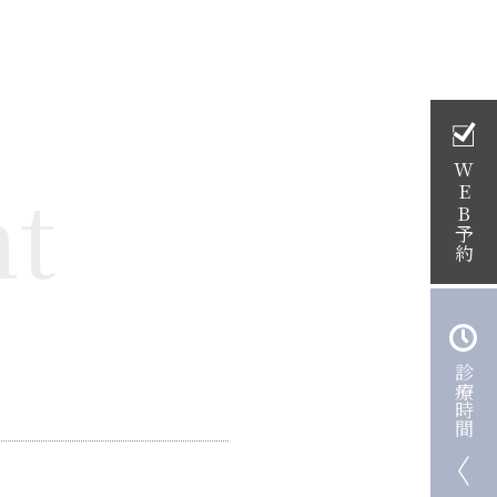
W
nt
E
B
予約
診療時間