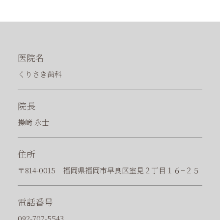
医
院
名
くりさき歯科
院
長
操﨑 永士
住
所
〒814-0015 福岡県福岡市早良区室見２丁目１６−２５
電
話
番
号
092-707-5543