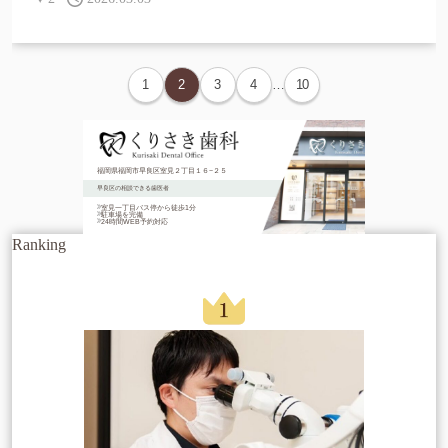
1
2
3
4
…
10
福岡県福岡市早良区室見２丁目１６−２５
早良区の相談できる歯医者
室見一丁目バス停から徒歩1分
駐車場を完備
24時間WEB予約対応
Ranking