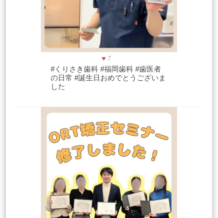
♥
7
#くりさき歯科 #福岡歯科 #歯医者
の日常 #誕生日おめでとうございま
した