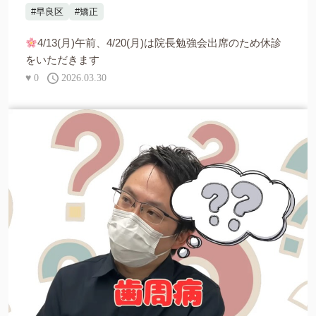
#早良区
#矯正
4/13(月)午前、4/20(月)は院長勉強会出席のため休診
をいただきます
♥
0
2026.03.30