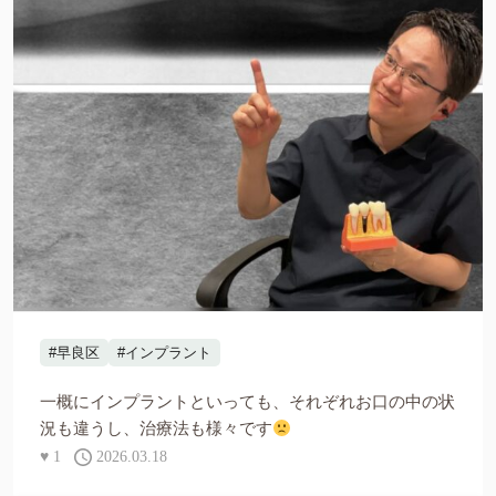
#早良区
#インプラント
一概にインプラントといっても、それぞれお口の中の状
況も違うし、治療法も様々です
♥
1
2026.03.18