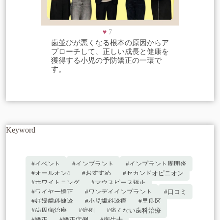
♥
7
歯並びが悪くなる根本の原因からア
プローチして、正しい成長と健康を
獲得する小児の予防矯正の一環で
す。
Keyword
#イベント
#インプラント
#インプラント周囲炎
#オールオン4
#おすすめ
#セカンドオピニオン
#ホワイトニング
#マウスピース矯正
#ワイヤー矯正
#ワンデイインプラント
#口コミ
#妊婦歯科健診
#小児歯科診療
#早良区
#歯周病治療
#症例
#痛くない歯科治療
#矯正
#矯正症例
#衛生士