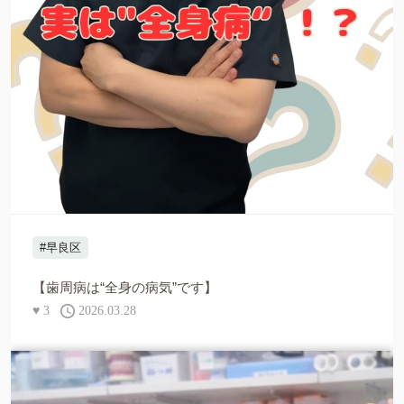
#早良区
【歯周病は“全身の病気”です】
♥
3
2026.03.28