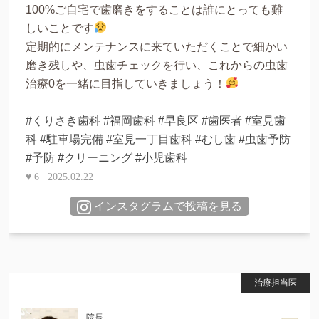
100%ご自宅で歯磨きをすることは誰にとっても難
しいことです
定期的にメンテナンスに来ていただくことで細かい
磨き残しや、虫歯チェックを行い、これからの虫歯
治療0を一緒に目指していきましょう！
#くりさき歯科
#福岡歯科
#早良区
#歯医者
#室見歯
科
#駐車場完備
#室見一丁目歯科
#むし歯
#虫歯予防
#予防
#クリーニング
#小児歯科
♥
6
2025.02.22
インスタグラムで投稿を見る
院長