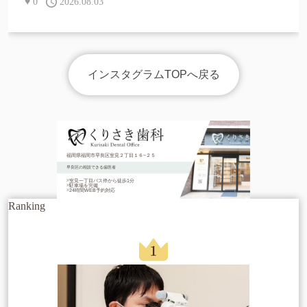
♥
0
2026.08.03
インスタグラムTOPへ戻る
福岡県福岡市早良区室見２丁目１６−２５
早良区の相談できる歯医者
室見一丁目バス停から徒歩1分
駐車場を完備
24時間WEB予約対応
Ranking