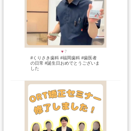
♥
7
#くりさき歯科 #福岡歯科 #歯医者
の日常 #誕生日おめでとうございま
した