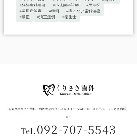
#妊婦歯科健診
#小児歯科診療
#早良区
#歯周病治療
#症例
#痛くない歯科治療
#矯正
#矯正症例
#衛生士
福岡市早良区で歯科・歯医者をお探しの方は【Kurisaki Dental Office くりさき歯科】
まで
092-707-5543
Tel.