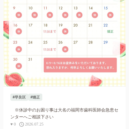
#早良区
#矯正
※休診中のお困り事は大名の福岡市歯科医師会急患セ
ンターへご相談下さい
♥
0
2026.07.25