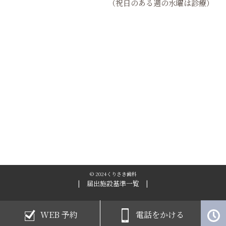
（祝日のある週の水曜は診療）
© 2024くりさき歯科
| 届出施設基準一覧 |
WEB
予約
電話をかける