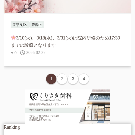
#早良区
#矯正
3/10(火)、3/18(水)、3/31(火)は院内研修のため17:30
までの診療となります
♥
0
2026.02.27
1
2
3
4
福岡県福岡市早良区室見２丁目１６−２５
早良区の相談できる歯医者
室見一丁目バス停から徒歩1分
駐車場を完備
24時間WEB予約対応
Ranking