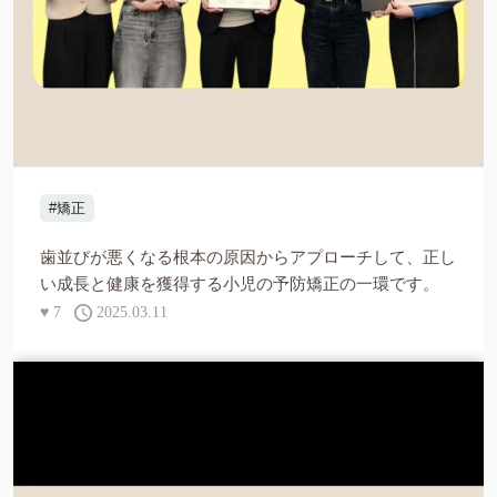
#矯正
歯並びが悪くなる根本の原因からアプローチして、正し
い成長と健康を獲得する小児の予防矯正の一環です。
♥
7
2025.03.11