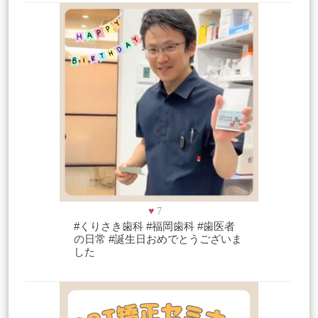
♥
7
#くりさき歯科 #福岡歯科 #歯医者
の日常 #誕生日おめでとうございま
した